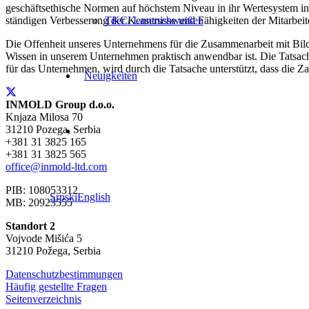
geschäftsethische Normen auf höchstem Niveau in ihr Wertesystem i
ständigen Verbesserung der Kenntnisse und Fähigkeiten der Mitarbeit
TKC/ Laserschweißen
Die Offenheit unseres Unternehmens für die Zusammenarbeit mit Bild
Wissen in unserem Unternehmen praktisch anwendbar ist. Die Tatsach
für das Unternehmen, wird durch die Tatsache unterstützt, dass die Zah
Neuigkeiten
INMOLD Group d.o.o.
Knjaza Milosa 70
31210 Pozega, Serbia
+381 31 3825 165
+381 31 3825 565
office@inmold-ltd.com
PIB: 108053312
Srpski
English
MB: 20923555
Standort 2
Vojvode Mišića 5
31210 Požega, Serbia
Datenschutzbestimmungen
Häufig gestellte Fragen
Seitenverzeichnis