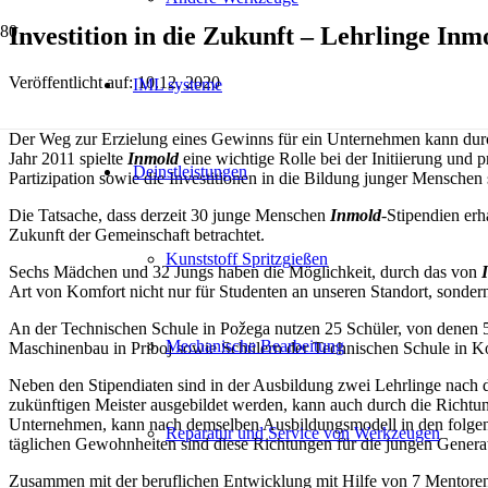
Investition in die Zukunft – Lehrlinge Inm
Veröffentlicht auf:
10.12. 2020
IML systeme
Der Weg zur Erzielung eines Gewinns für ein Unternehmen kann durch 
Jahr 2011 spielte
Inmold
eine wichtige Rolle bei der Initiierung und
Deinstleistungen
Partizipation sowie die Investitionen in die Bildung junger Mensche
Die Tatsache, dass derzeit 30 junge Menschen
Inmold
-Stipendien erh
Zukunft der Gemeinschaft betrachtet.
Kunststoff Spritzgießen
Sechs Mädchen und 32 Jungs haben die Möglichkeit, durch das von
Art von Komfort nicht nur für Studenten an unseren Standort, sonder
An der Technischen Schule in Požega nutzen 25 Schüler, von denen
Mechanische Bearbeitung
Maschinenbau in Priboj sowie Schülern der Technischen Schule in Kosj
Neben den Stipendiaten sind in der Ausbildung zwei Lehrlinge nach d
zukünftigen Meister ausgebildet werden, kann auch durch die Richtun
Unternehmen, kann nach demselben Ausbildungsmodell in den folgen
Reparatur und Service von Werkzeugen
täglichen Gewohnheiten sind diese Richtungen für die jungen Generatio
Zusammen mit der beruflichen Entwicklung mit Hilfe von 7 Mentoren