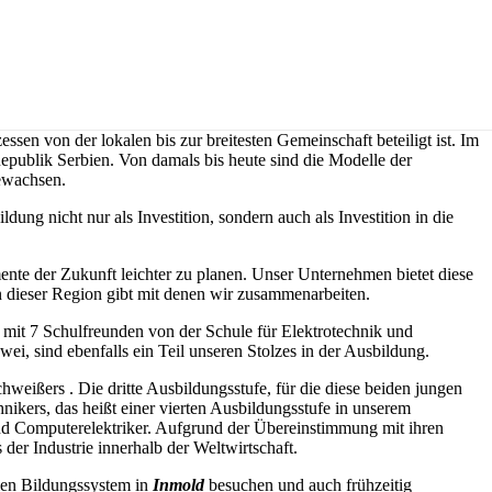
en von der lokalen bis zur breitesten Gemeinschaft beteiligt ist. Im
epublik Serbien. Von damals bis heute sind die Modelle der
gewachsen.
ung nicht nur als Investition, sondern auch als Investition in die
mente der Zukunft leichter zu planen. Unser Unternehmen bietet diese
n dieser Region gibt mit denen wir zusammenarbeiten.
mit 7 Schulfreunden von der Schule für Elektrotechnik und
i, sind ebenfalls ein Teil unseren Stolzes in der Ausbildung.
eißers . Die dritte Ausbildungsstufe, für die diese beiden jungen
ikers, das heißt einer vierten Ausbildungsstufe in unserem
 Computerelektriker. Aufgrund der Übereinstimmung mit ihren
der Industrie innerhalb der Weltwirtschaft.
len Bildungssystem in
Inmold
besuchen und auch frühzeitig