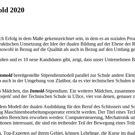
old 2020
Erfolg in dem Maße gekennzeichnet sein, in dem es an sozialen Prozess
 praktischen Umsetzung der Idee der dualen Bildung auf der Ebene der R
n sowohl in Bezug auf die Qualität als auch in Bezug auf den Umfang 
alten und es 10 neue Kandidaten gibt, zeigt, dass unser Unternehmen Bild
Inmold
bereitgestellte Stipendienmodell parallel zur Schule andere Ele
n auch in der Umgebung von Zlatibor, da es vier technischen Schulen i
 5 Mädchen, das
Inmold
-Stipendium. Ein weiteres Mädchen, zusammen 
erić und der Technischen Schule in Užice, vier von denen, genauer zwe
em Modell der dualen Ausbildung für den Beruf des Schlossers und Schw
g Maschinenbearbeitungsoperator erreicht werden. Der Titel eines Techn
den Bereichen erworben werden: Computersteuerung, Mechatronik und
nen interessant, die sind ein treibender Teil der Bewegung eines Teils 
, Top-Experten auf ihrem Gebiet, können Lehrlinge, die Kurse im dua