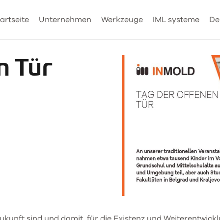
artseite
Unternehmen
Werkzeuge
IML systeme
De
n Tür
ukunft sind und damit
für die Existenz und Weiterentwickl