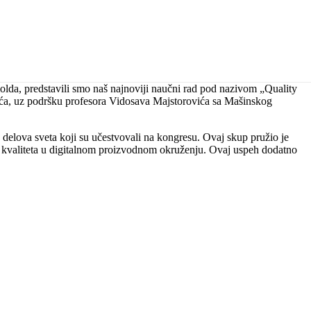
olda, predstavili smo naš najnoviji naučni rad pod nazivom „Quality
vića, uz podršku profesora Vidosava Majstorovića sa Mašinskog
h delova sveta koji su učestvovali na kongresu. Ovaj skup pružio je
u kvaliteta u digitalnom proizvodnom okruženju. Ovaj uspeh dodatno