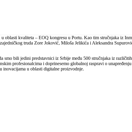
u oblasti kvaliteta – EOQ kongresu u Portu. Kao tim stručnjaka iz Inm
 zajedničkog truda Zore Joković, Miloša Jelikića i Aleksandra Supuro
smo bili jedini predstavnici iz Srbije među 500 stručnjaka iz različiti
hunskim profesionalcima i doprinesemo globalnoj raspravi o unapređenj
u inovacijama u oblasti digitalne proizvodnje.