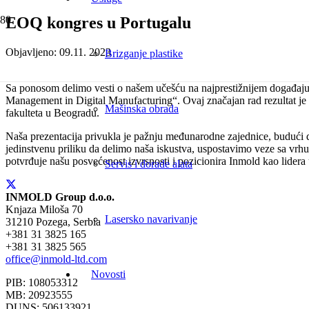
EOQ kongres u Portugalu
Objavljeno:
09.11. 2023
Brizganje plastike
Sa ponosom delimo vesti o našem učešću na najprestižnijem događaju 
Management in Digital Manufacturing“. Ovaj značajan rad rezultat je
Mašinska obrada
fakulteta u Beogradu.
Naša prezentacija privukla je pažnju međunarodne zajednice, budući da 
jedinstvenu priliku da delimo naša iskustva, uspostavimo veze sa vr
potvrđuje našu posvećenost izvrsnosti i pozicionira Inmold kao lidera 
Servis i dorade alata
INMOLD Group d.o.o.
Knjaza Miloša 70
Lasersko navarivanje
31210 Pozega, Serbia
+381 31 3825 165
+381 31 3825 565
office@inmold-ltd.com
Novosti
PIB: 108053312
MB: 20923555
DUNS: 506133921