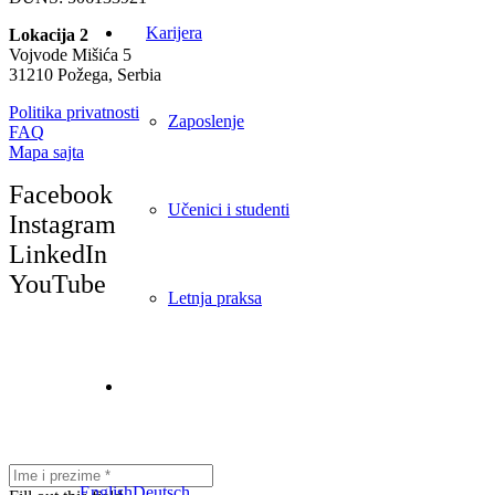
Karijera
Lokacija 2
Vojvode Mišića 5
31210 Požega, Serbia
Politika privatnosti
Zaposlenje
FAQ
Mapa sajta
Facebook
Učenici i studenti
Instagram
LinkedIn
YouTube
Letnja praksa
English
Deutsch