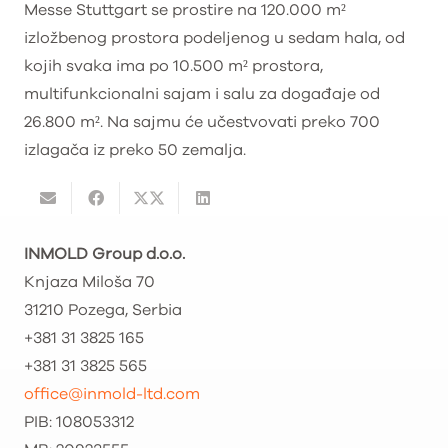
Messe Stuttgart se prostire na 120.000 m²
izložbenog prostora podeljenog u sedam hala, od
kojih svaka ima po 10.500 m² prostora,
multifunkcionalni sajam i salu za događaje od
26.800 m². Na sajmu će učestvovati preko 700
izlagača iz preko 50 zemalja.
INMOLD Group d.o.o.
Knjaza Miloša 70
31210 Pozega, Serbia
+381 31 3825 165
+381 31 3825 565
office@inmold-ltd.com
PIB: 108053312