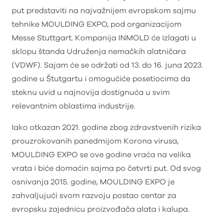
put predstaviti na najvažnijem evropskom sajmu
tehnike MOULDING EXPO, pod organizacijom
Messe Stuttgart. Kompanija INMOLD će izlagati u
sklopu štanda Udruženja nemačkih alatničara
(VDWF). Sajam će se održati od 13. do 16. juna 2023.
godine u Štutgartu i omogućiće posetiocima da
steknu uvid u najnovija dostignuća u svim
relevantnim oblastima industrije.
Iako otkazan 2021. godine zbog zdravstvenih rizika
prouzrokovanih panedmijom Korona virusa,
MOULDING EXPO se ove godine vraća na velika
vrata i biće domaćin sajma po četvrti put. Od svog
osnivanja 2015. godine, MOULDING EXPO je
zahvaljujući svom razvoju postao centar za
evropsku zajednicu proizvođača alata i kalupa.