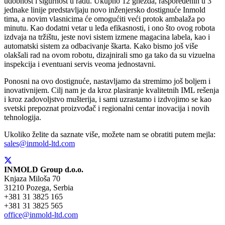
udobnost i sigurnost u radu. Ukupno 12 gnezda, raspoređenih u 3
jednake linije predstavljaju novo inženjersko dostignuće Inmold
tima, a novim vlasnicima će omogućiti veći protok ambalaža po
minutu. Kao dodatni vetar u leđa efikasnosti, i ono što ovog robota
izdvaja na tržištu, jeste novi sistem izmene magacina labela, kao i
automatski sistem za odbacivanje škarta. Kako bismo još više
olakšali rad na ovom robotu, dizajnirali smo ga tako da su vizuelna
inspekcija i eventuani servis veoma jednostavni.
Ponosni na ovo dostignuće, nastavljamo da stremimo još boljem i
inovativnijem. Cilj nam je da kroz plasiranje kvalitetnih IML rešenja
i kroz zadovoljstvo mušterija, i sami uzrastamo i izdvojimo se kao
svetski prepoznat proizvođač i regionalni centar inovacija i novih
tehnologija.
Ukoliko želite da saznate više, možete nam se obratiti putem mejla:
sales@inmold-ltd.com
INMOLD Group d.o.o.
Knjaza Miloša 70
31210 Pozega, Serbia
+381 31 3825 165
+381 31 3825 565
office@inmold-ltd.com