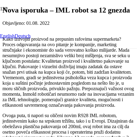
Nova isporuka – IML robot sa 12 gnezda
Objavljeno:
01.08. 2022
English
Deutsch
Kako izdvojiti proizvod na prepunim rafovima supermarketa?
Proces odgovaranja na ovo pitanje je kompanije, marketing
stručnjake i ekonomiste do sada verovatno koštao milijarde. Mada
nesumnjivo postoji nezamislivo veliki broj mišljenja, sva se seku u
ključnom postulatu: Kvalitetan proizvod i kvalitetno pakovanje su
ključni. Pakovanje i vizuelni doživljaj imaju zadatak da ostave
snažan prvi utisak na kupca koji će, potom, biti zadržan kvalitetom.
Vremenom, gradi se jedinstvena psihološka veza kupca i proizvoda
koja u suštini počinje jednostavnim pogledom na nešto što je, u
moru sličnih proizvoda, privuklo pažnju. Prepoznajući važnost ovog
momenta, Inmold robotičari neumorno rade na inovacijama vezanim
za IML tehnologije, pomerajući granice kvaliteta, mogućnosti i
efikasnosti savremenog označavanja pakovanja proizvoda.
Ovoga puta, ti napori su oličeni novim R928 IML robotom,
jedinstvenim kako na srpskom tržištu, tako i u Evropi. Dizajniran da
obeležava plastična pakovanja od 200ml, ovaj robot ima za cilj da
osetno poveća efikasnost procesa i operaterima pruži dodatnu